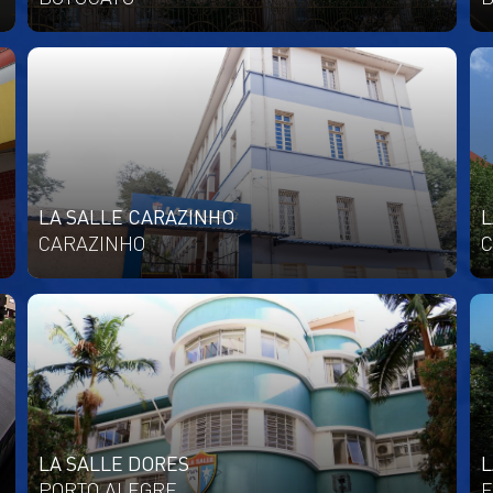
LA SALLE CARAZINHO
L
CARAZINHO
C
LA SALLE DORES
L
PORTO ALEGRE
E