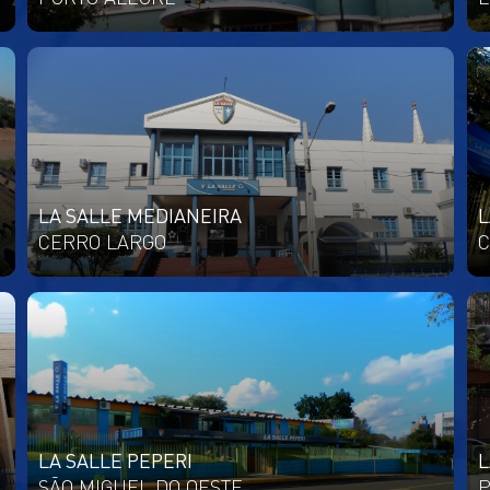
LA SALLE MEDIANEIRA
L
CERRO LARGO
C
LA SALLE PEPERI
L
SÃO MIGUEL DO OESTE
P