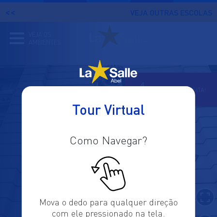
VOLTAR
VEJA OUTRAS ESCOLAS
PARA
LA
VEJA OS
SALLE
AMBIENTES
ABEL
AGENDE SUA VISITA!
Tour Virtual
Como Navegar?
Mova o dedo para qualquer direção
com ele pressionado na tela.