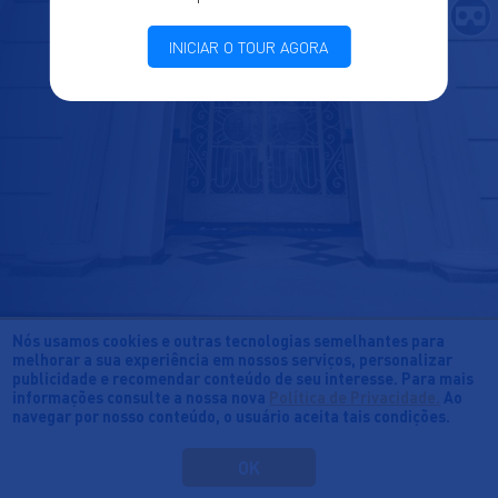
INICIAR O TOUR AGORA
Nós usamos cookies e outras tecnologias semelhantes para
melhorar a sua experiência em nossos serviços, personalizar
publicidade e recomendar conteúdo de seu interesse. Para mais
informações consulte a nossa nova
Política de Privacidade.
Ao
navegar por nosso conteúdo, o usuário aceita tais condições.
OK
©Província La Salle Brasil-Chile