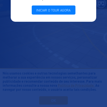
INICIAR O TOUR AGORA
Nós usamos cookies e outras tecnologias semelhantes para
melhorar a sua experiência em nossos serviços, personalizar
publicidade e recomendar conteúdo de seu interesse. Para mais
informações consulte a nossa nova
Política de Privacidade.
Ao
navegar por nosso conteúdo, o usuário aceita tais condições.
OK
©Província La Salle Brasil-Chile