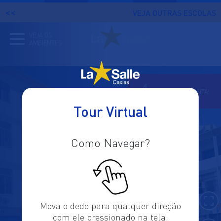
VOLTAR
VEJA OUTRAS ESCOLAS
PARA
LA
VEJA OS
SALLE
AMBIENTES
CAXIAS
AGENDE SUA VISITA!
Tour Virtual
Como Navegar?
Mova o dedo para qualquer direção
com ele pressionado na tela.